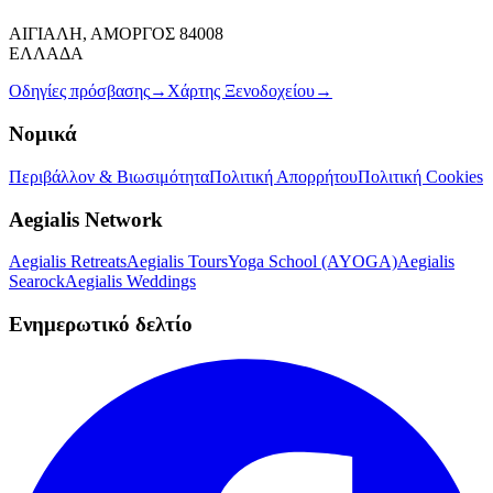
ΑΙΓΙΑΛΗ, ΑΜΟΡΓΟΣ 84008
ΕΛΛΑΔΑ
Οδηγίες πρόσβασης
→
Χάρτης Ξενοδοχείου
→
Νομικά
Περιβάλλον & Βιωσιμότητα
Πολιτική Απορρήτου
Πολιτική Cookies
Aegialis Network
Aegialis Retreats
Aegialis Tours
Yoga School (AYOGA)
Aegialis
Searock
Aegialis Weddings
Ενημερωτικό δελτίο