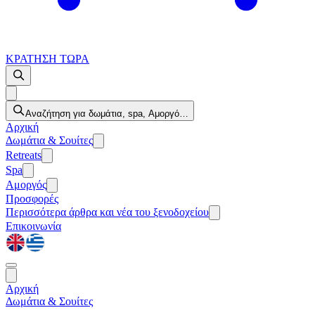
ΚΡΑΤΗΣΗ ΤΩΡΑ
Αναζήτηση για δωμάτια, spa, Αμοργό…
Αρχική
Δωμάτια & Σουίτες
Retreats
Spa
Αμοργός
Προσφορές
Περισσότερα
άρθρα και νέα του ξενοδοχείου
Επικοινωνία
Αρχική
Δωμάτια & Σουίτες