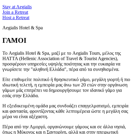
Stay at Aegialis
Join a Retreat
Host a Retreat
Aegialis Hotel & Spa
ΓΑΜΟΙ
Το Aegialis Hotel & Spa, μαζί με το Aegialis Tours, μέλος της
HATTA (Hellenic Association of Travel & Tourist Agencies),
προσφέρουν υπηρεσίες υψηλής ποιότητας και την ευκαιρία να
γνωρίσετε την "αληθινή Ελλάδα", πέρα από τα συνηθισμένα.
Είτε επιθυμείτε πολιτικό ή θρησκευτικό γάμο, μεγάλη γιορτή ή πιο
ιδιωτική τελετή, η εμπειρία μας άνω των 20 ετών στην οργάνωση
γάμων μάς επιτρέπει να δημιουργήσουμε τον ιδανικό γάμο για
εσάς στην Ελλάδα.
Η εξειδικευμένη ομάδα μας συνδυάζει επαγγελματισμό, εμπειρία
και φαντασία, φροντίζοντας κάθε λεπτομέρεια ώστε η μεγάλη σας
μέρα να είναι αξέχαστη.
Πέρα από την Αμοργό, οργανώνουμε γάμους και σε άλλα νησιά,
όπως η Μύκονος και η Σαντορίνη, αλλά και στην ηπειρωτική