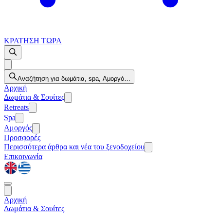
ΚΡΑΤΗΣΗ ΤΩΡΑ
Αναζήτηση για δωμάτια, spa, Αμοργό…
Αρχική
Δωμάτια & Σουίτες
Retreats
Spa
Αμοργός
Προσφορές
Περισσότερα
άρθρα και νέα του ξενοδοχείου
Επικοινωνία
Αρχική
Δωμάτια & Σουίτες