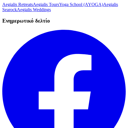
Aegialis Retreats
Aegialis Tours
Yoga School (AYOGA)
Aegialis
Searock
Aegialis Weddings
Ενημερωτικό δελτίο