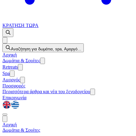
ΚΡΑΤΗΣΗ ΤΩΡΑ
Αναζήτηση για δωμάτια, spa, Αμοργό…
Αρχική
Δωμάτια & Σουίτες
Retreats
Spa
Αμοργός
Προσφορές
Περισσότερα
άρθρα και νέα του ξενοδοχείου
Επικοινωνία
Αρχική
Δωμάτια & Σουίτες