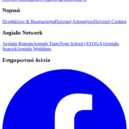
Νομικά
Περιβάλλον & Βιωσιμότητα
Πολιτική Απορρήτου
Πολιτική Cookies
Aegialis Network
Aegialis Retreats
Aegialis Tours
Yoga School (AYOGA)
Aegialis
Searock
Aegialis Weddings
Ενημερωτικό δελτίο