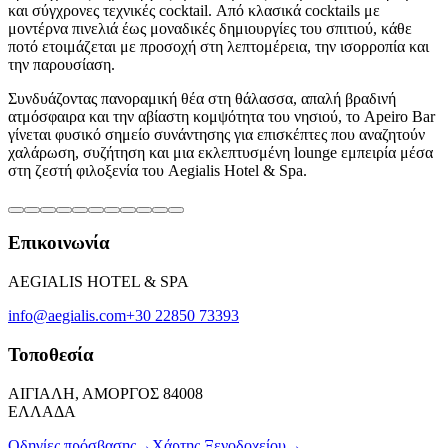
και σύγχρονες τεχνικές cocktail. Από κλασικά cocktails με
μοντέρνα πινελιά έως μοναδικές δημιουργίες του σπιτιού, κάθε
ποτό ετοιμάζεται με προσοχή στη λεπτομέρεια, την ισορροπία και
την παρουσίαση.
Συνδυάζοντας πανοραμική θέα στη θάλασσα, απαλή βραδινή
ατμόσφαιρα και την αβίαστη κομψότητα του νησιού, το Apeiro Bar
γίνεται φυσικό σημείο συνάντησης για επισκέπτες που αναζητούν
χαλάρωση, συζήτηση και μια εκλεπτυσμένη lounge εμπειρία μέσα
στη ζεστή φιλοξενία του Aegialis Hotel & Spa.
Επικοινωνία
AEGIALIS HOTEL & SPA
info@aegialis.com
+30 22850 73393
Τοποθεσία
ΑΙΓΙΑΛΗ, ΑΜΟΡΓΟΣ 84008
ΕΛΛΑΔΑ
Οδηγίες πρόσβασης
→
Χάρτης Ξενοδοχείου
→