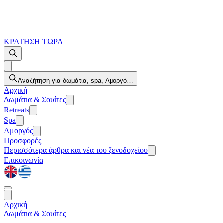
ΚΡΑΤΗΣΗ ΤΩΡΑ
Αναζήτηση για δωμάτια, spa, Αμοργό…
Αρχική
Δωμάτια & Σουίτες
Retreats
Spa
Αμοργός
Προσφορές
Περισσότερα
άρθρα και νέα του ξενοδοχείου
Επικοινωνία
Αρχική
Δωμάτια & Σουίτες