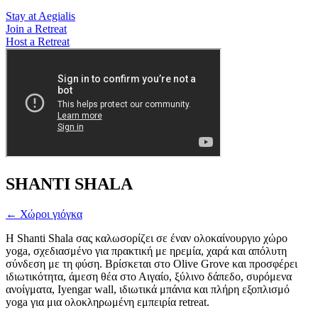
Stay at Aegialis
Join a Retreat
Host a Retreat
SHANTI SHALA
← Χώροι γιόγκα
Η Shanti Shala σας καλωσορίζει σε έναν ολοκαίνουργιο χώρο
yoga, σχεδιασμένο για πρακτική με ηρεμία, χαρά και απόλυτη
σύνδεση με τη φύση. Βρίσκεται στο Olive Grove και προσφέρει
ιδιωτικότητα, άμεση θέα στο Αιγαίο, ξύλινο δάπεδο, συρόμενα
ανοίγματα, Iyengar wall, ιδιωτικά μπάνια και πλήρη εξοπλισμό
yoga για μια ολοκληρωμένη εμπειρία retreat.