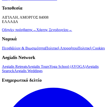
Τοποθεσία
ΑΙΓΙΑΛΗ, ΑΜΟΡΓΟΣ 84008
ΕΛΛΑΔΑ
Οδηγίες πρόσβασης
→
Χάρτης Ξενοδοχείου
→
Νομικά
Περιβάλλον & Βιωσιμότητα
Πολιτική Απορρήτου
Πολιτική Cookies
Aegialis Network
Aegialis Retreats
Aegialis Tours
Yoga School (AYOGA)
Aegialis
Searock
Aegialis Weddings
Ενημερωτικό δελτίο