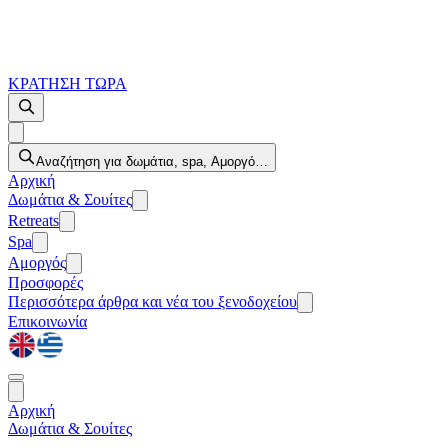
ΚΡΑΤΗΣΗ ΤΩΡΑ
Αναζήτηση για δωμάτια, spa, Αμοργό…
Αρχική
Δωμάτια & Σουίτες
Retreats
Spa
Αμοργός
Προσφορές
Περισσότερα
άρθρα και νέα του ξενοδοχείου
Επικοινωνία
Αρχική
Δωμάτια & Σουίτες